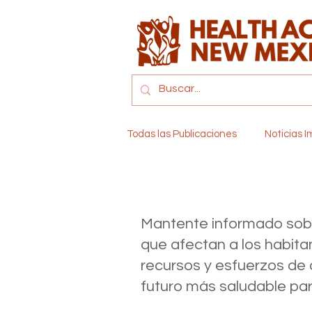
Todas las Publicaciones
Noticias 
Medicaid y Medicare
Cuidad
Salud
Mantente informado sobr
que afectan a los habita
Política y Legislación
Banda
recursos y esfuerzos de
futuro más saludable par