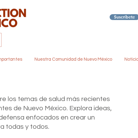
Suscríbete
Inicio
About
Lo Que Hacemos
Noticias
Recur
Importantes
Nuestra Comunidad de Nuevo México
Notici
o Infantil
Clima y Salud
Eventos y Seminarios Web
e los temas de salud más recientes
ntes de Nuevo México. Explora ideas,
 Ancha
 defensa enfocados en crear un
a todas y todos.