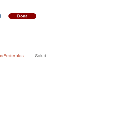
Dona
sos
Involúcrate
as Federales
Salud
Cuidado Dental